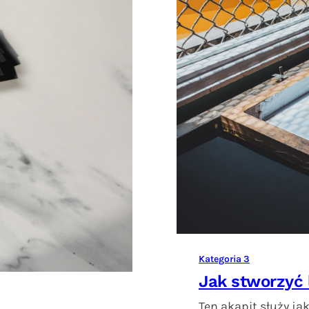
Kategoria 3
Jak stworzyć 
Ten akapit służy j