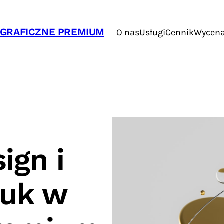
Y GRAFICZNE PREMIUM
O nas
Usługi
Cennik
Wycen
ign i
ruk w