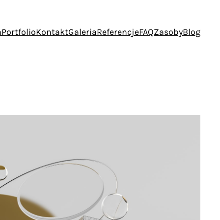
a
Portfolio
Kontakt
Galeria
Referencje
FAQ
Zasoby
Blog