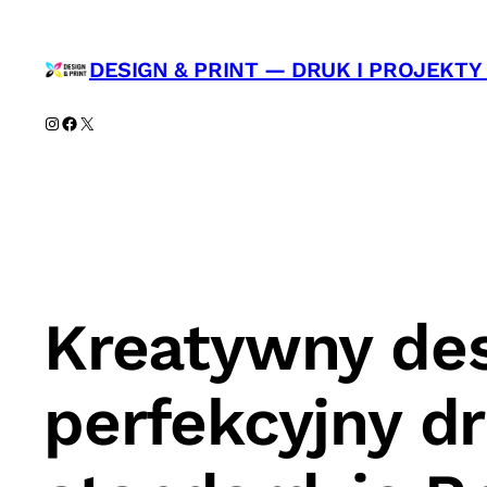
Przejdź
do
DESIGN & PRINT — DRUK I PROJEKT
treści
Instagram
Facebook
X
Kreatywny des
perfekcyjny d