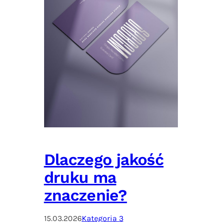
Dlaczego jakość
druku ma
znaczenie?
15.03.2026
Kategoria 3