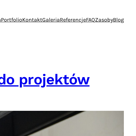
a
Portfolio
Kontakt
Galeria
Referencje
FAQ
Zasoby
Blog
do projektów